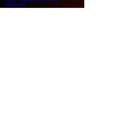
onZdEeAt14
Réseaux sociaux
UN PROJET ?
PARLONS-EN !
CONTACT
RÉALISATION VIDÉO / PHOTOGRAPHIE
STRATÉGIE DE COMMUNICATION VISUELLE