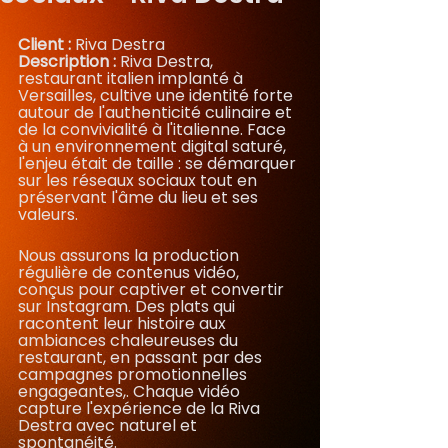
Client : 
Riva Destra 
Description : 
Riva Destra, 
restaurant italien implanté à 
Versailles, cultive une identité forte 
autour de l'authenticité culinaire et 
de la convivialité à l'italienne. Face 
à un environnement digital saturé, 
l'enjeu était de taille : se démarquer 
sur les réseaux sociaux tout en 
préservant l'âme du lieu et ses 
valeurs.
Nous assurons la production 
régulière de contenus vidéo, 
conçus pour captiver et convertir 
sur Instagram. Des plats qui 
racontent leur histoire aux 
ambiances chaleureuses du 
restaurant, en passant par des 
campagnes promotionnelles 
engageantes,. Chaque vidéo 
capture l'expérience de la Riva 
Destra avec naturel et 
spontanéité. 