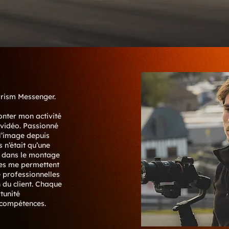
Prism Messenger.
onter mon activité
 vidéo. Passionné
l’image depuis
s n’était qu’une
e dans le montage
ges me permettent
 professionnelles
 du client. Chaque
tunité
 compétences.