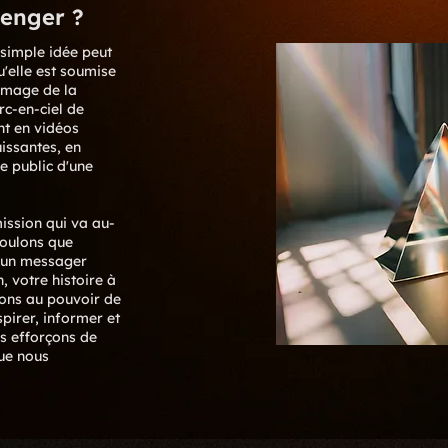
enger ?
simple idée peut
u'elle est soumise
'image de la
c-en-ciel de
nt en vidéos
issantes, en
e public d'une
ission qui va au-
voulons que
 un messager
, votre histoire à
yons au pouvoir de
pirer, informer et
us efforçons de
que nous