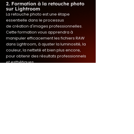
2. Formation à la retouche photo
sur Lightroom
La retouche photo est une étape
essentielle dans le processus
de création d'images professionnelles.
Cette formation vous apprendra à
manipuler efficacement les fichiers RAW
dans Lightroom, à ajuster la luminosité, la
couleur, la netteté et bien plus encore,
pour obtenir des résultats professionnels
et esthétiques.
En savoir plus
Formations futures
Nous travaillons actuellement sur une
nouvelle formation dédiée aux
entreprises. Celle-ci s'articulera autour de
la captation et du montage vidéo,
offrant aux entreprises la possibilité
d'internaliser ces processus clés.